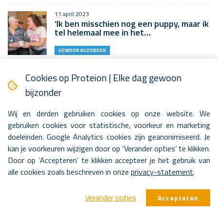
11 april 2023
‘Ik ben misschien nog een puppy, maar ik
tel helemaal mee in het…
GEWOON BIJZONDER
6 april 2023
Cookies op Proteion | Elke dag gewoon
Snel helemaal thuis in Hoenderpark
bijzonder
GEWOON BIJZONDER
Wij en derden gebruiken cookies op onze website. We
gebruiken cookies voor statistische, voorkeur en marketing
1 april 2023
doeleinden. Google Analytics cookies zijn geanonimiseerd. Je
Deeltijdverblijf: meer lucht voor cliënt
en mantelzorger
kan je voorkeuren wijzigen door op ‘Verander opties’ te klikken.
Door op ‘Accepteren’ te klikken accepteer je het gebruik van
BLIK OP ZORG
alle cookies zoals beschreven in onze
privacy-statement
.
23 maart 2023
Werken als psycholoog bij Proteion
Verander opties
Accepteren