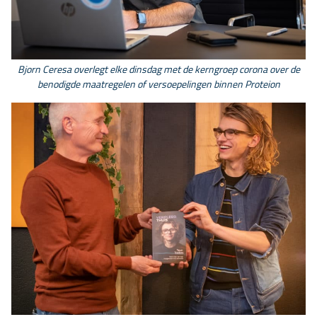
Bjorn Ceresa overlegt elke dinsdag met de kerngroep corona over de
benodigde maatregelen of versoepelingen binnen Proteion