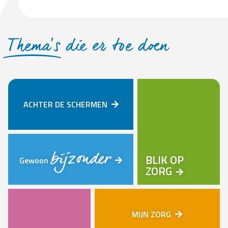
Thema’s
die er toe doen
ACHTER DE SCHERMEN
bijzonder
BLIK OP
Gewoon
ZORG
MIJN ZORG