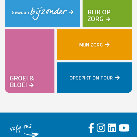
bijzonder
BLIK OP
Gewoon
ZORG
MIJN ZORG
GROEI &
OPGEPIKT ON TOUR
BLOEI
volg ons