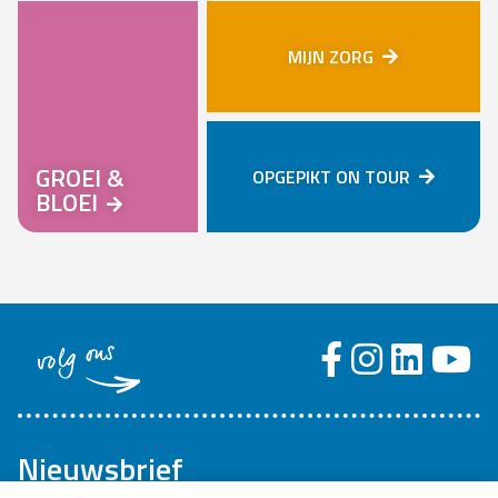
MIJN ZORG
GROEI &
OPGEPIKT ON TOUR
BLOEI
volg ons
Nieuwsbrief