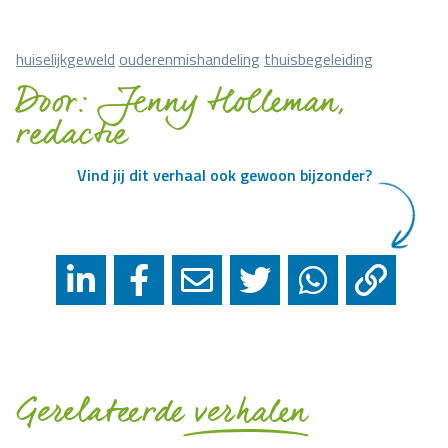
huiselijkgeweld
ouderenmishandeling
thuisbegeleiding
Door: Jenny Holleman,
redactie
Vind jij dit verhaal ook gewoon bijzonder?
Gerelateerde
verhalen