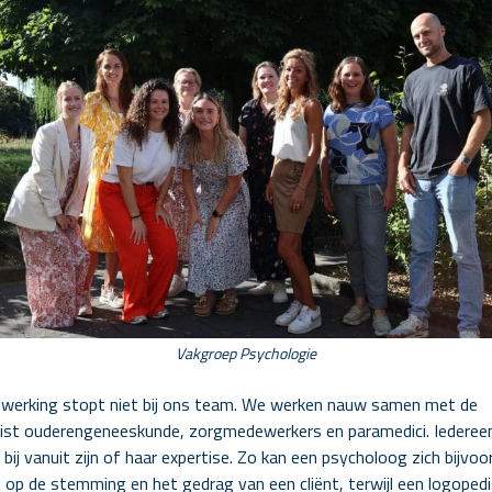
Vakgroep Psychologie
erking stopt niet bij ons team. We werken nauw samen met de
list ouderengeneeskunde, zorgmedewerkers en paramedici. Iederee
 bij vanuit zijn of haar expertise. Zo kan een psycholoog zich bijvoo
n op de stemming en het gedrag van een cliënt, terwijl een logopedis