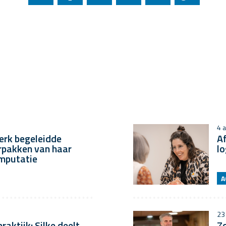
4 a
erk begeleidde
A
rpakken van haar
lo
amputatie
A
23
raktijk: Silke deelt
Zo