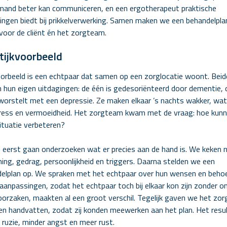
mand beter kan communiceren, en een ergotherapeut praktische
ingen biedt bij prikkelverwerking. Samen maken we een behandelpla
voor de cliënt én het zorgteam.
tijkvoorbeeld
orbeeld is een echtpaar dat samen op een zorglocatie woont. Beid
 hun eigen uitdagingen: de één is gedesoriënteerd door dementie, 
worstelt met een depressie. Ze maken elkaar ’s nachts wakker, wat 
ress en vermoeidheid. Het zorgteam kwam met de vraag: hoe kun
ituatie verbeteren?
jn eerst gaan onderzoeken wat er precies aan de hand is. We keken 
ng, gedrag, persoonlijkheid en triggers. Daarna stelden we een
elplan op. We spraken met het echtpaar over hun wensen en beho
 aanpassingen, zodat het echtpaar toch bij elkaar kon zijn zonder o
oorzaken, maakten al een groot verschil. Tegelijk gaven we het zo
 en handvatten, zodat zij konden meewerken aan het plan. Het resu
 ruzie, minder angst en meer rust.