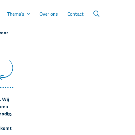
Thema’s
Over ons
Contact
voor
. Wij
 een
nodig.
, komt