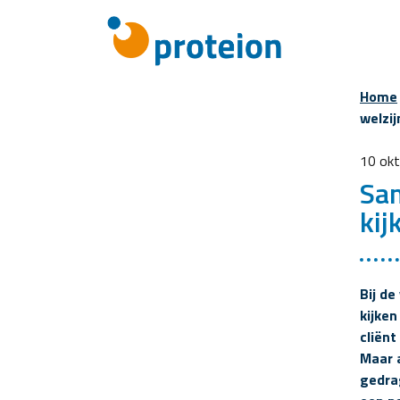
Home
welzij
10 ok
Sam
kij
Bij de
kijken
cliënt
Maar a
gedra