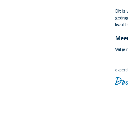
Dit is
gedra
kwalit
Meer
Wil je
expert
Doo