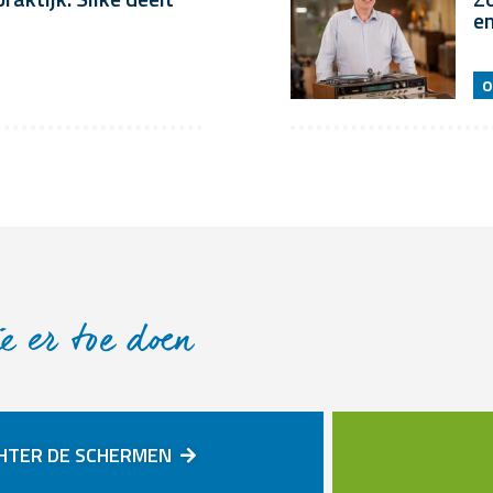
e
O
e er toe doen
HTER DE SCHERMEN