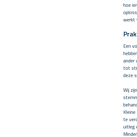
hoe ie
oploss
werkt 
Prak
Een vo
hebben
ander 
tot st
deze s
Wij zi
stemmi
behand
Kleine
te ver
uitleg
Minder