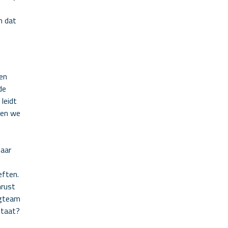
n dat
en
de
leidt
nen we
naar
eften.
nrust
rgteam
ltaat?