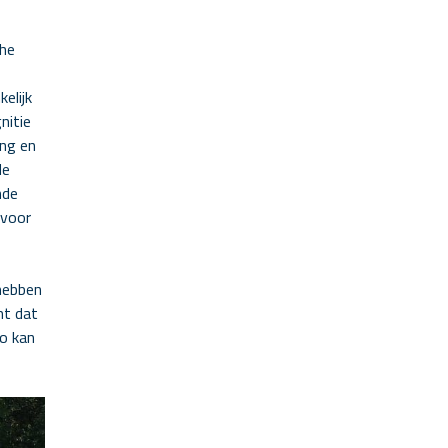
che
elijk
nitie
ing en
de
nde
 voor
hebben
nt dat
Zo kan