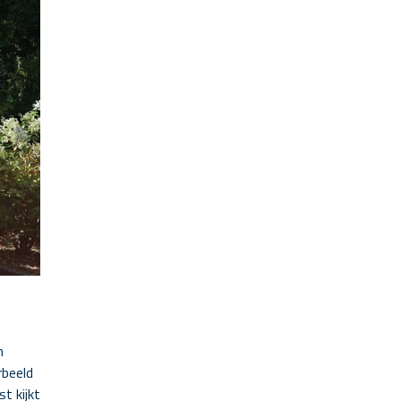
n
rbeeld
t kijkt