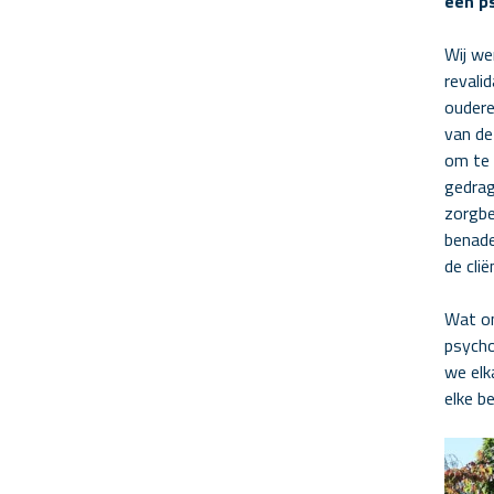
een ps
Wij we
revali
oudere
van de
om te 
gedrag
zorgbe
benade
de cli
Wat on
psycho
we elk
elke b