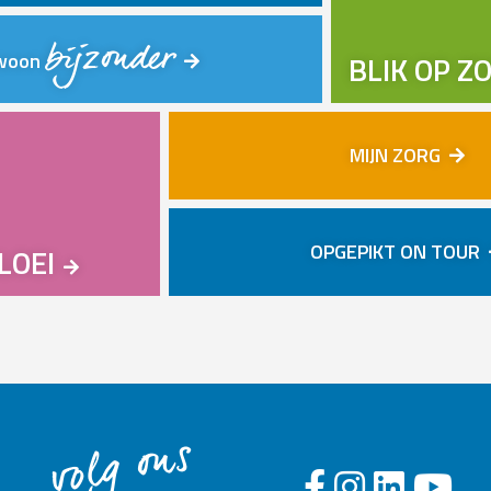
bijzonder
woon
BLIK OP Z
MIJN ZORG
OPGEPIKT ON TOUR
LOEI
volg ons