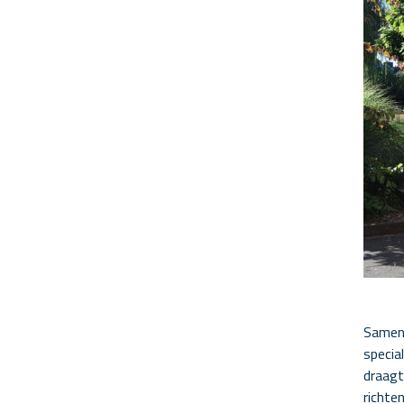
Samenw
specia
draagt
richte