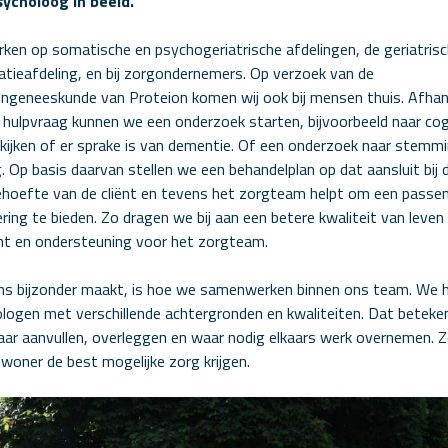
ycholoog in beeld.
rken op somatische en psychogeriatrische afdelingen, de geriatris
datieafdeling, en bij zorgondernemers. Op verzoek van de
ngeneeskunde van Proteion komen wij ook bij mensen thuis. Afhank
 hulpvraag kunnen we een onderzoek starten, bijvoorbeeld naar cog
kijken of er sprake is van dementie. Of een onderzoek naar stemm
. Op basis daarvan stellen we een behandelplan op dat aansluit bij 
hoefte van de cliënt en tevens het zorgteam helpt om een passe
ring te bieden. Zo dragen we bij aan een betere kwaliteit van leven
ënt en ondersteuning voor het zorgteam.
s bijzonder maakt, is hoe we samenwerken binnen ons team. We 
logen met verschillende achtergronden en kwaliteiten. Dat beteke
aar aanvullen, overleggen en waar nodig elkaars werk overnemen. 
ewoner de best mogelijke zorg krijgen.