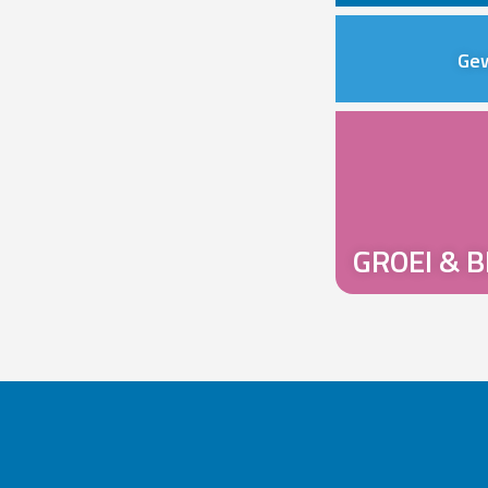
Ge
GROEI & B