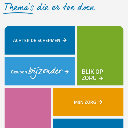
Thema’s
die er toe doen
ACHTER DE SCHERMEN
bijzonder
BLIK OP
Gewoon
ZORG
MIJN ZORG