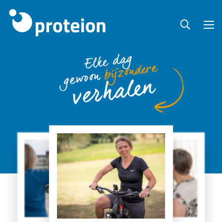
Elke dag
bijzondere
gewoon
verhalen