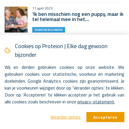
11 april 2023
‘Ik ben misschien nog een puppy, maar ik
tel helemaal mee in het…
GEWOON BIJZONDER
6 april 2023
Cookies op Proteion | Elke dag gewoon
Snel helemaal thuis in Hoenderpark
bijzonder
GEWOON BIJZONDER
Wij en derden gebruiken cookies op onze website. We
gebruiken cookies voor statistische, voorkeur en marketing
1 april 2023
doeleinden. Google Analytics cookies zijn geanonimiseerd. Je
Deeltijdverblijf: meer lucht voor cliënt
en mantelzorger
kan je voorkeuren wijzigen door op ‘Verander opties’ te klikken.
Door op ‘Accepteren’ te klikken accepteer je het gebruik van
BLIK OP ZORG
alle cookies zoals beschreven in onze
privacy-statement
.
23 maart 2023
Werken als psycholoog bij Proteion
Verander opties
Accepteren