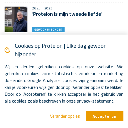
26 april 2023
‘Proteion is mijn tweede liefde’
GEWOON BIJZONDER
16 april 2023
Cookies op Proteion | Elke dag gewoon
Respijtzorg: een adempauze voor de
mantelzorger
bijzonder
BLIK OP ZORG
Wij en derden gebruiken cookies op onze website. We
gebruiken cookies voor statistische, voorkeur en marketing
11 april 2023
doeleinden. Google Analytics cookies zijn geanonimiseerd. Je
‘Ik ben misschien nog een puppy, maar ik
tel helemaal mee in het…
kan je voorkeuren wijzigen door op ‘Verander opties’ te klikken.
Door op ‘Accepteren’ te klikken accepteer je het gebruik van
GEWOON BIJZONDER
alle cookies zoals beschreven in onze
privacy-statement
.
6 april 2023
Snel helemaal thuis in Hoenderpark
Verander opties
Accepteren