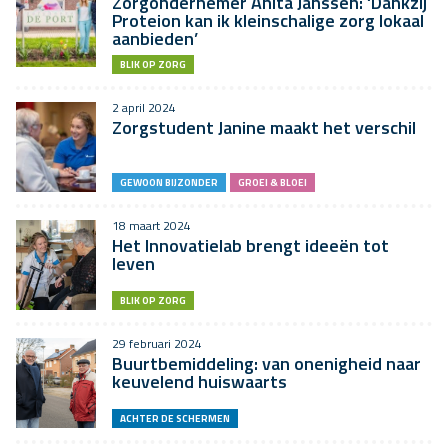
Zorgondernemer Anita Janssen: ‘Dankzij
Proteion kan ik kleinschalige zorg lokaal
aanbieden’
BLIK OP ZORG
2 april 2024
Zorgstudent Janine maakt het verschil
GEWOON BIJZONDER
GROEI & BLOEI
18 maart 2024
Het Innovatielab brengt ideeën tot
leven
BLIK OP ZORG
29 februari 2024
Buurtbemiddeling: van onenigheid naar
keuvelend huiswaarts
ACHTER DE SCHERMEN