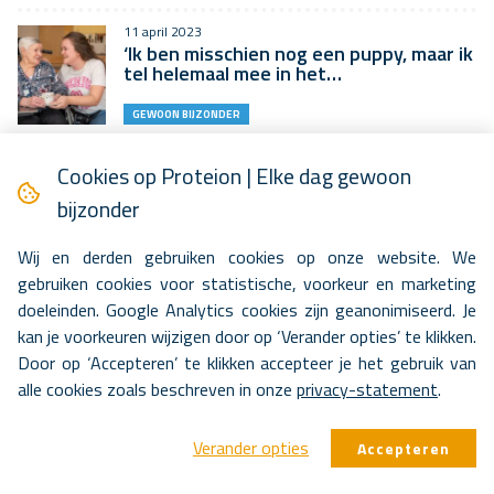
11 april 2023
‘Ik ben misschien nog een puppy, maar ik
tel helemaal mee in het…
GEWOON BIJZONDER
6 april 2023
Cookies op Proteion | Elke dag gewoon
Snel helemaal thuis in Hoenderpark
bijzonder
GEWOON BIJZONDER
Wij en derden gebruiken cookies op onze website. We
gebruiken cookies voor statistische, voorkeur en marketing
1 april 2023
doeleinden. Google Analytics cookies zijn geanonimiseerd. Je
Deeltijdverblijf: meer lucht voor cliënt
en mantelzorger
kan je voorkeuren wijzigen door op ‘Verander opties’ te klikken.
Door op ‘Accepteren’ te klikken accepteer je het gebruik van
BLIK OP ZORG
alle cookies zoals beschreven in onze
privacy-statement
.
23 maart 2023
Werken als psycholoog bij Proteion
Verander opties
Accepteren