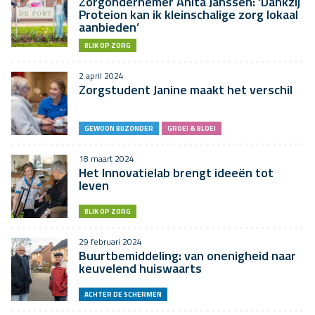
Zorgondernemer Anita Janssen: ‘Dankzij
Proteion kan ik kleinschalige zorg lokaal
aanbieden’
BLIK OP ZORG
2 april 2024
Zorgstudent Janine maakt het verschil
GEWOON BIJZONDER
GROEI & BLOEI
18 maart 2024
Het Innovatielab brengt ideeën tot
leven
BLIK OP ZORG
29 februari 2024
Buurtbemiddeling: van onenigheid naar
keuvelend huiswaarts
ACHTER DE SCHERMEN