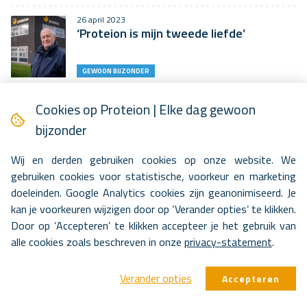
26 april 2023
‘Proteion is mijn tweede liefde’
GEWOON BIJZONDER
16 april 2023
Cookies op Proteion | Elke dag gewoon
Respijtzorg: een adempauze voor de
mantelzorger
bijzonder
BLIK OP ZORG
Wij en derden gebruiken cookies op onze website. We
gebruiken cookies voor statistische, voorkeur en marketing
11 april 2023
doeleinden. Google Analytics cookies zijn geanonimiseerd. Je
‘Ik ben misschien nog een puppy, maar ik
tel helemaal mee in het…
kan je voorkeuren wijzigen door op ‘Verander opties’ te klikken.
Door op ‘Accepteren’ te klikken accepteer je het gebruik van
GEWOON BIJZONDER
alle cookies zoals beschreven in onze
privacy-statement
.
6 april 2023
Snel helemaal thuis in Hoenderpark
Verander opties
Accepteren