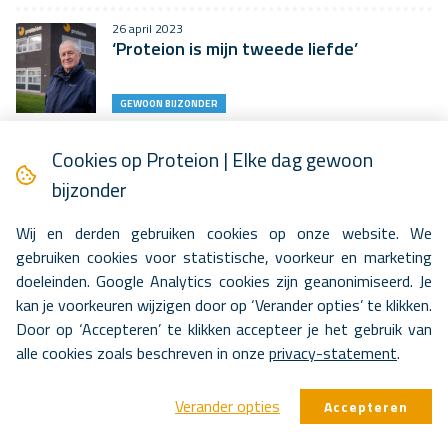
26 april 2023
‘Proteion is mijn tweede liefde’
GEWOON BIJZONDER
16 april 2023
Cookies op Proteion | Elke dag gewoon
Respijtzorg: een adempauze voor de
mantelzorger
bijzonder
BLIK OP ZORG
Wij en derden gebruiken cookies op onze website. We
gebruiken cookies voor statistische, voorkeur en marketing
11 april 2023
doeleinden. Google Analytics cookies zijn geanonimiseerd. Je
‘Ik ben misschien nog een puppy, maar ik
tel helemaal mee in het…
kan je voorkeuren wijzigen door op ‘Verander opties’ te klikken.
Door op ‘Accepteren’ te klikken accepteer je het gebruik van
GEWOON BIJZONDER
alle cookies zoals beschreven in onze
privacy-statement
.
6 april 2023
Snel helemaal thuis in Hoenderpark
Verander opties
Accepteren