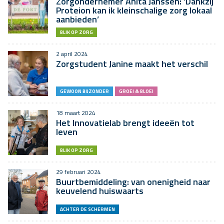
Zorgondernemer Anita Janssen: ‘Dankzij
Proteion kan ik kleinschalige zorg lokaal
aanbieden’
BLIK OP ZORG
2 april 2024
Zorgstudent Janine maakt het verschil
GEWOON BIJZONDER
GROEI & BLOEI
18 maart 2024
Het Innovatielab brengt ideeën tot
leven
BLIK OP ZORG
29 februari 2024
Buurtbemiddeling: van onenigheid naar
keuvelend huiswaarts
ACHTER DE SCHERMEN