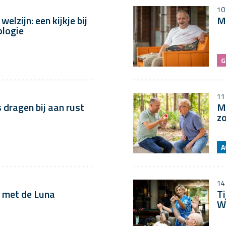
10
elzijn: een kijkje bij
Me
ologie
G
11
dragen bij aan rust
M
z
A
14
 met de Luna
Ti
W