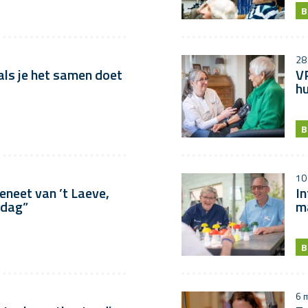
B
28 
als je het samen doet
V
hu
B
10 
Geneet van ’t Laeve,
In
 dag”
ma
B
6 