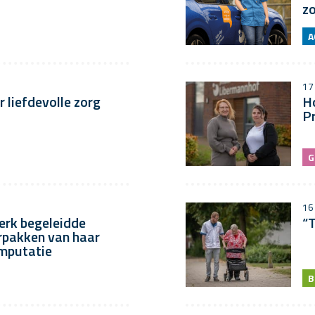
zo
A
17
 liefdevolle zorg
Ho
P
G
16
erk begeleidde
“T
rpakken van haar
amputatie
B