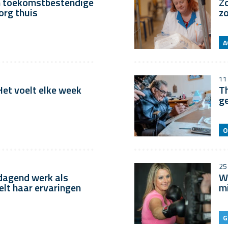
 toekomstbestendige
Z
org thuis
zo
A
11
‘Het voelt elke week
Th
g
O
25
dagend werk als
We
elt haar ervaringen
mi
G