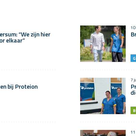
10 
ersum: “We zijn hier
Br
or elkaar”
G
7 j
en bij Proteion
Pr
di
B
11