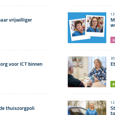
13
ar vrijwilliger
M
w
G
30
zorg voor ICT binnen
Et
B
12
de thuiszorgpoli
St
t