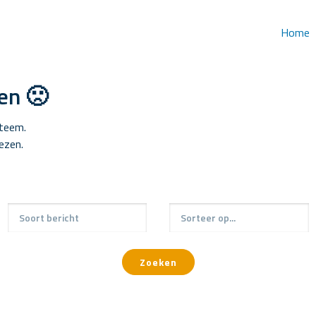
Home
en 🙁
steem.
lezen.
Zoeken