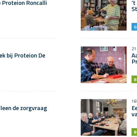
p Proteion Roncalli
’t
S
G
21
ek bij Proteion De
Aa
P
B
18
lleen de zorgvraag
Ee
va
B