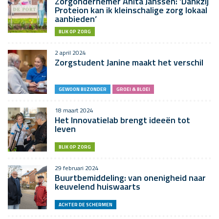
Zorgondernemer Anita Janssen: ‘Dankzij
Proteion kan ik kleinschalige zorg lokaal
aanbieden’
BLIK OP ZORG
2 april 2024
Zorgstudent Janine maakt het verschil
GEWOON BIJZONDER
GROEI & BLOEI
18 maart 2024
Het Innovatielab brengt ideeën tot
leven
BLIK OP ZORG
29 februari 2024
Buurtbemiddeling: van onenigheid naar
keuvelend huiswaarts
ACHTER DE SCHERMEN