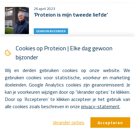
26 april 2023
‘Proteion is mijn tweede liefde’
GEWOON BIJZONDER
16 april 2023
Cookies op Proteion | Elke dag gewoon
Respijtzorg: een adempauze voor de
mantelzorger
bijzonder
BLIK OP ZORG
Wij en derden gebruiken cookies op onze website. We
gebruiken cookies voor statistische, voorkeur en marketing
11 april 2023
doeleinden. Google Analytics cookies zijn geanonimiseerd. Je
‘Ik ben misschien nog een puppy, maar ik
tel helemaal mee in het…
kan je voorkeuren wijzigen door op ‘Verander opties’ te klikken.
Door op ‘Accepteren’ te klikken accepteer je het gebruik van
GEWOON BIJZONDER
alle cookies zoals beschreven in onze
privacy-statement
.
6 april 2023
Snel helemaal thuis in Hoenderpark
Verander opties
Accepteren