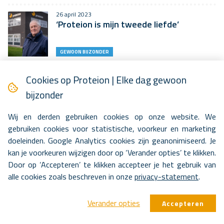
26 april 2023
‘Proteion is mijn tweede liefde’
GEWOON BIJZONDER
16 april 2023
Cookies op Proteion | Elke dag gewoon
Respijtzorg: een adempauze voor de
mantelzorger
bijzonder
BLIK OP ZORG
Wij en derden gebruiken cookies op onze website. We
gebruiken cookies voor statistische, voorkeur en marketing
11 april 2023
doeleinden. Google Analytics cookies zijn geanonimiseerd. Je
‘Ik ben misschien nog een puppy, maar ik
tel helemaal mee in het…
kan je voorkeuren wijzigen door op ‘Verander opties’ te klikken.
Door op ‘Accepteren’ te klikken accepteer je het gebruik van
GEWOON BIJZONDER
alle cookies zoals beschreven in onze
privacy-statement
.
6 april 2023
Snel helemaal thuis in Hoenderpark
Verander opties
Accepteren