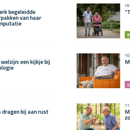
16
erk begeleidde
“T
rpakken van haar
amputatie
B
10
elzijn: een kijkje bij
Me
ologie
G
11
dragen bij aan rust
M
z