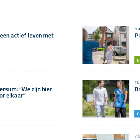
6 
en actief leven met
P
B
10 
ersum: “We zijn hier
Br
or elkaar”
G
7 j