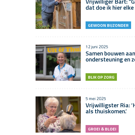
Vrijwilliger Bart: “
dat doe ik hier elke
GEWOON BIJZONDER
12 juni 2025
Samen bouwen aan
ondersteuning en z
BLIK OP ZORG
5 mei 2025
Vrijwilligster Ria: 
als thuiskomen.’
GROEI & BLOEI