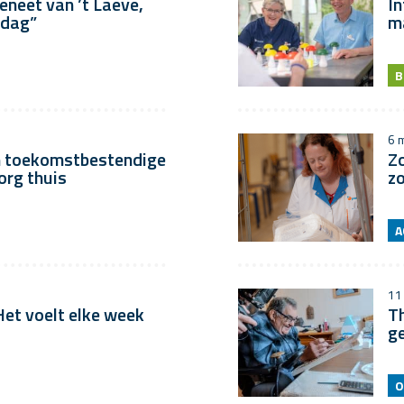
Geneet van ’t Laeve,
In
 dag”
ma
B
6 
 toekomstbestendige
Z
org thuis
zo
A
11
‘Het voelt elke week
Th
g
O