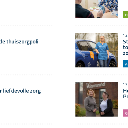
B
12
de thuiszorgpoli
St
t
zo
A
17
 liefdevolle zorg
Ho
P
G