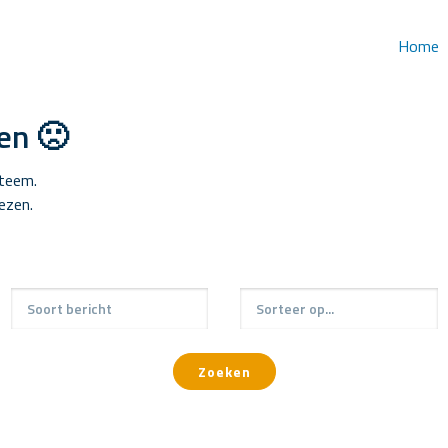
Home
en 🙁
steem.
lezen.
Zoeken