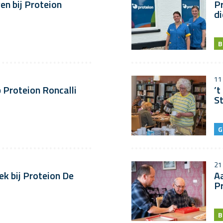
en bij Proteion
Pr
di
B
11
p Proteion Roncalli
’t
S
G
21
ek bij Proteion De
Aa
P
B