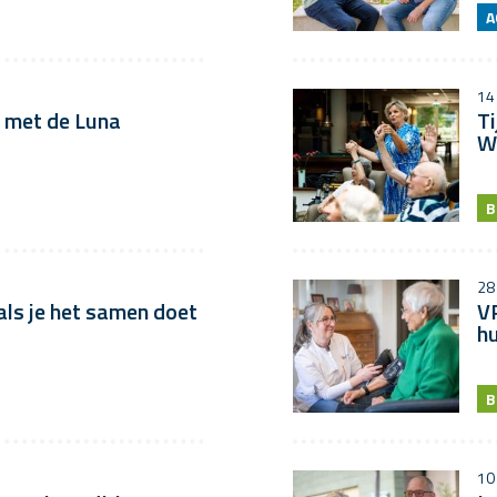
A
14
 met de Luna
Ti
W
B
28 
als je het samen doet
V
hu
B
10 