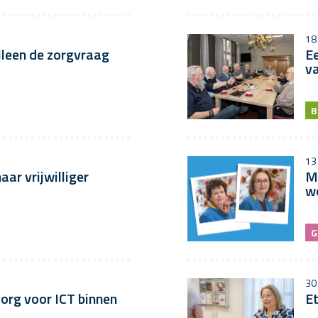
18
lleen de zorgvraag
Ee
va
B
13
ar vrijwilliger
M
w
G
30
zorg voor ICT binnen
Et